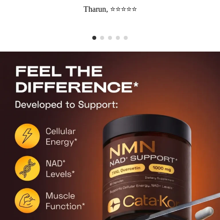
Tharun, ⭐⭐⭐⭐⭐