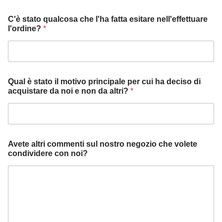
f
C'è stato qualcosa che l'ha fatta esitare nell'effettuare
a
l'ordine?
*
t
t
a
c
h
e
Qual è stato il motivo principale per cui ha deciso di
a
acquistare da noi e non da altri?
*
l
t
r
i
Avete altri commenti sul nostro negozio che volete
condividere con noi?