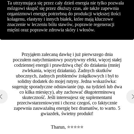
Ta utrzymująca się przez cały dzień energia nie tylko pozwala
mózgowi skupić się przez dłuższy czas, ale także zapewnia
organizmowi energię potrzebną do produkcji większej ilości
kolagenu, elastyny i innych białek, które mają kluczowe
znaczenie w leczeniu bólu stawów, poprawie regeneracji
mięśni oraz poprawie zdrowia skóry i włosów.
Przyjąłem zalecaną dawkę i już pierwszego dnia
poczułem natychmiastowy pozytywny efekt, więcej stałej
codziennej energii i prawdziwą chęć do działania (mniej
zwlekania, więcej działania). Żadnych skutków
ubocznych, żadnych problemów żołądkowych i był to
solidny dodatek do mojej rutyny. Jedna wskazówka:
sugeruję sporadyczne odstawianie (np. na tydzień lub dwa
co kilka miesięcy), aby zachować długoterminową
skuteczność. Jeśli interesujesz się suplementami
przeciwstarzeniowymi i chcesz czegoś, co faktycznie
zapewnia zauważalną energię bez dramatów, to warto. 5
gwiazdek, świetny produkt!
Tharun, ⭐⭐⭐⭐⭐