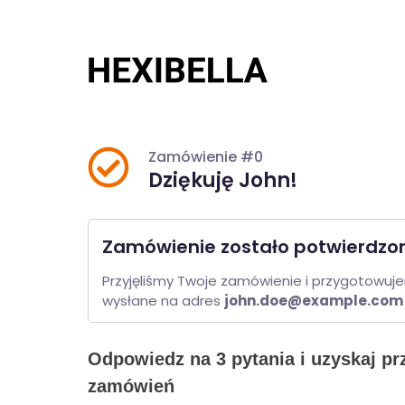
Przejdź
do
treści
Zamówienie #0
Dziękuję John!
Zamówienie zostało potwierdzo
Przyjęliśmy Twoje zamówienie i przygotowujem
wysłane na adres 
john.doe@example.com
Odpowiedz na 3 pytania i uzyskaj pr
zamówień