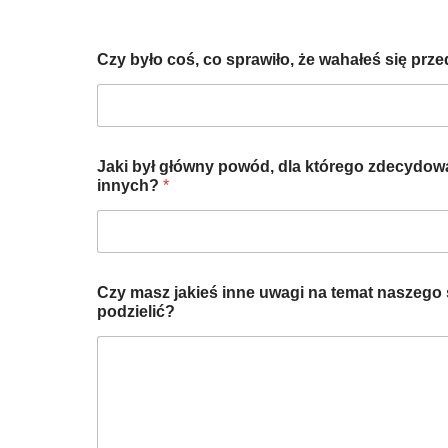
Czy było coś, co sprawiło, że wahałeś się pr
s
Jaki był główny powód, dla którego zdecydował
i
innych?
*
ę
b
y
ł
s
i
Czy masz jakieś inne uwagi na temat naszego s
ę
podzielić?