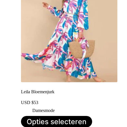
kan
gekozen
worden
op
de
productpagina
Leila Bloemenjurk
USD $
53
Damesmode
Dit
Opties selecteren
product