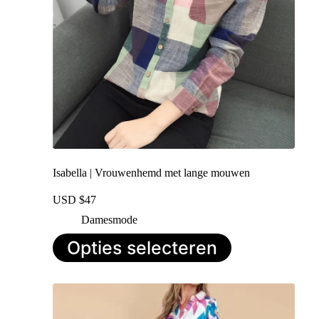
Isabella | Vrouwenhemd met lange mouwen
USD $
47
Damesmode
Dit
Opties selecteren
product
heeft
meerdere
variaties.
Deze
optie