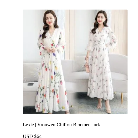
heeft
meerdere
variaties.
Deze
optie
kan
gekozen
worden
op
de
productpagina
Lexie | Vrouwen Chiffon Bloemen Jurk
USD $
64