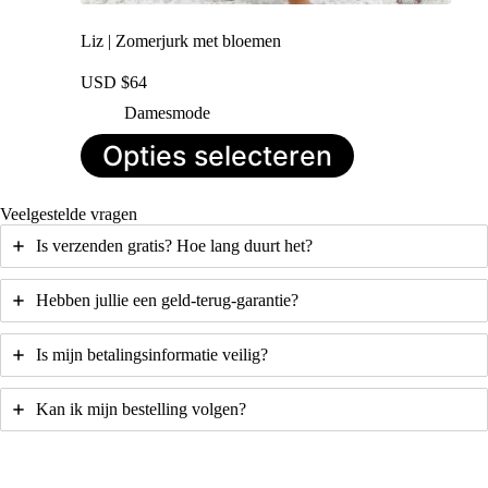
Liz | Zomerjurk met bloemen
USD $
64
Damesmode
Dit
Opties selecteren
product
heeft
meerdere
Veelgestelde vragen
variaties.
Deze
Is verzenden gratis? Hoe lang duurt het?
optie
kan
gekozen
Hebben jullie een geld-terug-garantie?
worden
op
Is mijn betalingsinformatie veilig?
de
productpagina
Kan ik mijn bestelling volgen?